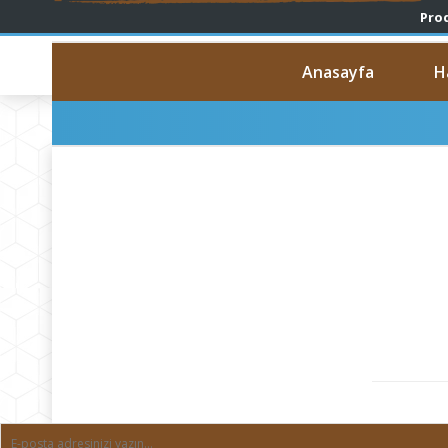
Anasayfa
H