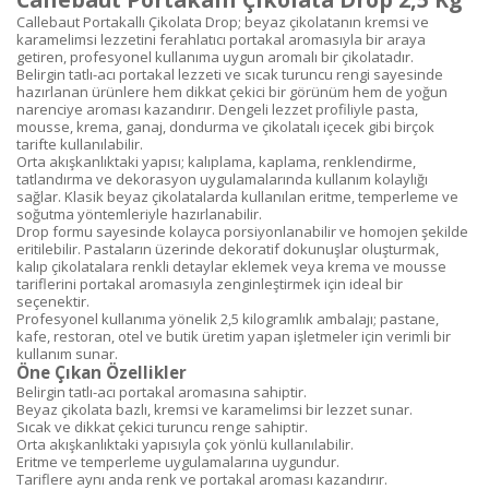
Callebaut Portakallı Çikolata Drop; beyaz çikolatanın kremsi ve
karamelimsi lezzetini ferahlatıcı portakal aromasıyla bir araya
getiren, profesyonel kullanıma uygun aromalı bir çikolatadır.
Belirgin tatlı-acı portakal lezzeti ve sıcak turuncu rengi sayesinde
hazırlanan ürünlere hem dikkat çekici bir görünüm hem de yoğun
narenciye aroması kazandırır. Dengeli lezzet profiliyle pasta,
mousse, krema, ganaj, dondurma ve çikolatalı içecek gibi birçok
tarifte kullanılabilir.
Orta akışkanlıktaki yapısı; kalıplama, kaplama, renklendirme,
tatlandırma ve dekorasyon uygulamalarında kullanım kolaylığı
sağlar. Klasik beyaz çikolatalarda kullanılan eritme, temperleme ve
soğutma yöntemleriyle hazırlanabilir.
Drop formu sayesinde kolayca porsiyonlanabilir ve homojen şekilde
eritilebilir. Pastaların üzerinde dekoratif dokunuşlar oluşturmak,
kalıp çikolatalara renkli detaylar eklemek veya krema ve mousse
tariflerini portakal aromasıyla zenginleştirmek için ideal bir
seçenektir.
Profesyonel kullanıma yönelik 2,5 kilogramlık ambalajı; pastane,
kafe, restoran, otel ve butik üretim yapan işletmeler için verimli bir
kullanım sunar.
Öne Çıkan Özellikler
Belirgin tatlı-acı portakal aromasına sahiptir.
Beyaz çikolata bazlı, kremsi ve karamelimsi bir lezzet sunar.
Sıcak ve dikkat çekici turuncu renge sahiptir.
Orta akışkanlıktaki yapısıyla çok yönlü kullanılabilir.
Eritme ve temperleme uygulamalarına uygundur.
Tariflere aynı anda renk ve portakal aroması kazandırır.