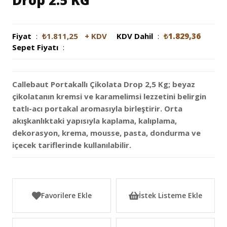
Drop 2.5 KG
Fiyat
:
₺1.811,25
+ KDV
KDV Dahil
:
₺1.829,36
Sepet Fiyatı
:
Callebaut Portakallı Çikolata Drop 2,5 Kg; beyaz
çikolatanın kremsi ve karamelimsi lezzetini belirgin
tatlı-acı portakal aromasıyla birleştirir. Orta
akışkanlıktaki yapısıyla kaplama, kalıplama,
dekorasyon, krema, mousse, pasta, dondurma ve
içecek tariflerinde kullanılabilir.
Favorilere Ekle
İstek Listeme Ekle