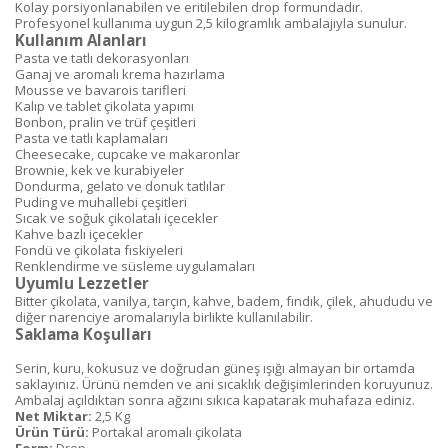
Kolay porsiyonlanabilen ve eritilebilen drop formundadır.
Profesyonel kullanıma uygun 2,5 kilogramlık ambalajıyla sunulur.
Kullanım Alanları
Pasta ve tatlı dekorasyonları
Ganaj ve aromalı krema hazırlama
Mousse ve bavarois tarifleri
Kalıp ve tablet çikolata yapımı
Bonbon, pralin ve trüf çeşitleri
Pasta ve tatlı kaplamaları
Cheesecake, cupcake ve makaronlar
Brownie, kek ve kurabiyeler
Dondurma, gelato ve donuk tatlılar
Puding ve muhallebi çeşitleri
Sıcak ve soğuk çikolatalı içecekler
Kahve bazlı içecekler
Fondü ve çikolata fıskiyeleri
Renklendirme ve süsleme uygulamaları
Uyumlu Lezzetler
Bitter çikolata, vanilya, tarçın, kahve, badem, fındık, çilek, ahududu ve
diğer narenciye aromalarıyla birlikte kullanılabilir.
Saklama Koşulları
Serin, kuru, kokusuz ve doğrudan güneş ışığı almayan bir ortamda
saklayınız. Ürünü nemden ve ani sıcaklık değişimlerinden koruyunuz.
Ambalaj açıldıktan sonra ağzını sıkıca kapatarak muhafaza ediniz.
Net Miktar:
2,5 Kg
Ürün Türü:
Portakal aromalı çikolata