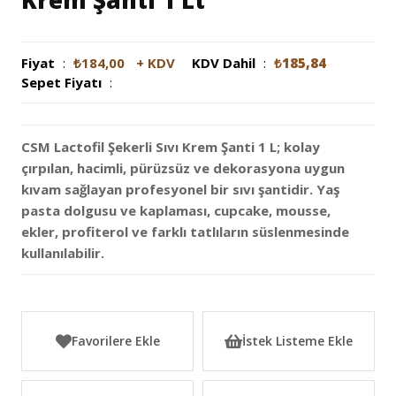
Krem Şanti 1 Lt
Fiyat
:
₺184,00
+ KDV
KDV Dahil
:
₺185,84
Sepet Fiyatı
:
CSM Lactofil Şekerli Sıvı Krem Şanti 1 L; kolay
çırpılan, hacimli, pürüzsüz ve dekorasyona uygun
kıvam sağlayan profesyonel bir sıvı şantidir. Yaş
pasta dolgusu ve kaplaması, cupcake, mousse,
ekler, profiterol ve farklı tatlıların süslenmesinde
kullanılabilir.
Favorilere Ekle
İstek Listeme Ekle