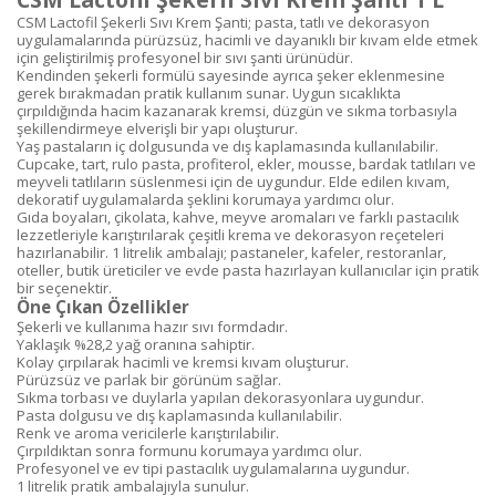
CSM Lactofil Şekerli Sıvı Krem Şanti; pasta, tatlı ve dekorasyon
uygulamalarında pürüzsüz, hacimli ve dayanıklı bir kıvam elde etmek
için geliştirilmiş profesyonel bir sıvı şanti ürünüdür.
Kendinden şekerli formülü sayesinde ayrıca şeker eklenmesine
gerek bırakmadan pratik kullanım sunar. Uygun sıcaklıkta
çırpıldığında hacim kazanarak kremsi, düzgün ve sıkma torbasıyla
şekillendirmeye elverişli bir yapı oluşturur.
Yaş pastaların iç dolgusunda ve dış kaplamasında kullanılabilir.
Cupcake, tart, rulo pasta, profiterol, ekler, mousse, bardak tatlıları ve
meyveli tatlıların süslenmesi için de uygundur. Elde edilen kıvam,
dekoratif uygulamalarda şeklini korumaya yardımcı olur.
Gıda boyaları, çikolata, kahve, meyve aromaları ve farklı pastacılık
lezzetleriyle karıştırılarak çeşitli krema ve dekorasyon reçeteleri
hazırlanabilir. 1 litrelik ambalajı; pastaneler, kafeler, restoranlar,
oteller, butik üreticiler ve evde pasta hazırlayan kullanıcılar için pratik
bir seçenektir.
Öne Çıkan Özellikler
Şekerli ve kullanıma hazır sıvı formdadır.
Yaklaşık %28,2 yağ oranına sahiptir.
Kolay çırpılarak hacimli ve kremsi kıvam oluşturur.
Pürüzsüz ve parlak bir görünüm sağlar.
Sıkma torbası ve duylarla yapılan dekorasyonlara uygundur.
Pasta dolgusu ve dış kaplamasında kullanılabilir.
Renk ve aroma vericilerle karıştırılabilir.
Çırpıldıktan sonra formunu korumaya yardımcı olur.
Profesyonel ve ev tipi pastacılık uygulamalarına uygundur.
1 litrelik pratik ambalajıyla sunulur.