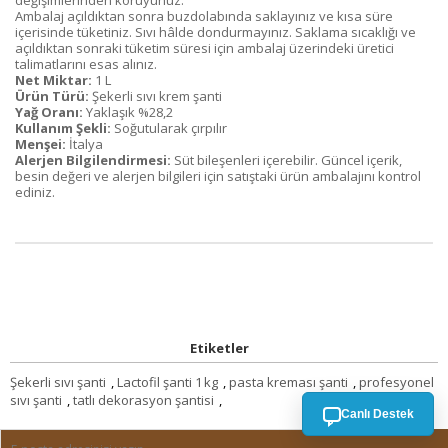
değişimlerinden koruyunuz.
Ambalaj açıldıktan sonra buzdolabında saklayınız ve kısa süre
içerisinde tüketiniz. Sıvı hâlde dondurmayınız. Saklama sıcaklığı ve
açıldıktan sonraki tüketim süresi için ambalaj üzerindeki üretici
talimatlarını esas alınız.
Net Miktar:
1 L
Ürün Türü:
Şekerli sıvı krem şanti
Yağ Oranı:
Yaklaşık %28,2
Kullanım Şekli:
Soğutularak çırpılır
Menşei:
İtalya
Alerjen Bilgilendirmesi:
Süt bileşenleri içerebilir. Güncel içerik,
besin değeri ve alerjen bilgileri için satıştaki ürün ambalajını kontrol
ediniz.
Etiketler
Şekerli sıvı şanti
,
Lactofil şanti 1 kg
,
pasta kreması şanti
,
profesyonel
sıvı şanti
,
tatlı dekorasyon şantisi
,
Canlı Destek