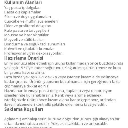
Kullanım Alanları
Yaş pasta iç dolguları
Pasta dış kaplamaları
Sıkma ve duy uygulamaları
Cupcake ve muffin süslemeleri
Ekler ve profiterol dolguları
Rulo pasta ve tart çeşitleri
Mousse ve bardak tatlıları
Meyveli ve sütlü tatlılar
Dondurma ve soğuk tatlı sunumları
Kahveli ve çikolatalı kremalar
Profesyonel vitrin dekorasyonları
Hazırlama Önerisi
En iyi sonucu elde etmek için ürünü kullanmadan önce buzdolabında
yaklaşık +5 °C’ye kadar soğutunuz. Soğutulmuş ürünü temiz ve kuru
bir çırpma kabına alınız.
Orta hızda yaklaşık 3–5 dakika veya istenen kıvam elde edilinceye
kadar çırpınız. Ürünün yapısının bozulmaması için gereğinden fazla
çırpmamaya dikkat ediniz.
Hazırlanan kremayı pasta dolgusu, kaplama veya dekorasyon
işlemlerinde kullanabilirsiniz. Renk veya aroma eklemek
istediğinizde ürünü önce kıvam alana kadar çırpmanız, ardından
ilave malzemeleri kontrollü şekilde eklemeniz tavsiye edilir.
Saklama Koşulları
Açılmamış ambalajı serin, kuru ve doğrudan güneş ışığı almayan bir
ortamda muhafaza ediniz. Yüksek sıcaklıktan ve ani sıcaklık